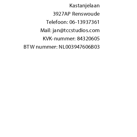
Kastanjelaan
3927AP Renswoude
Telefoon:
06-13937361
Mail:
jan@tccstudios.com
KVK-nummer: 84320605
BTW nummer: NL003947606B03