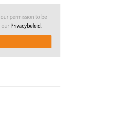
your permission to be
e our
Privacybeleid
.