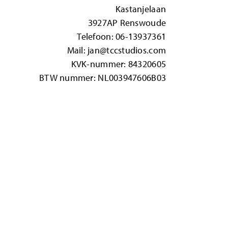
Kastanjelaan
3927AP Renswoude
Telefoon:
06-13937361
Mail:
jan@tccstudios.com
KVK-nummer: 84320605
BTW nummer: NL003947606B03