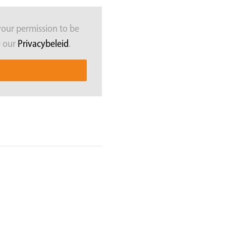
your permission to be
e our
Privacybeleid
.