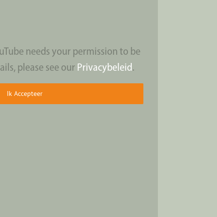
ouTube needs your permission to be
ails, please see our
Privacybeleid
.
Ik Accepteer