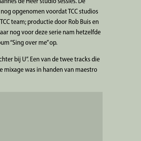
annes de Heer studio sessies. De
d nog opgenomen voordat TCC studios
TCC team; productie door Rob Buis en
ar nog voor deze serie nam hetzelfde
bum “Sing over me” op.
ter bij U”. Een van de twee tracks die
ge mixage was in handen van maestro