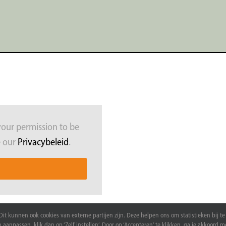
your permission to be
e our
Privacybeleid
.
t kunnen ook cookies van externe partijen zijn. Deze helpen ons om statistieken bij 
aanpassen, klik dan op ‘Zelf instellen’. Door op ‘Accepteren’ te klikken, ga je akkoord m