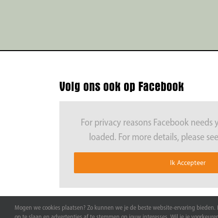
Volg ons ook op Facebook
For privacy reasons Facebook needs 
loaded. For more details, please se
Ik Accepteer
Volg ons op of neem contact op via:
Mogen we cookies plaatsen? Zo kunnen we je de beste website-ervaring bieden. Di
op te slaan en advertenties af te stemmen op jouw interesses. Wil je je voorkeuren 