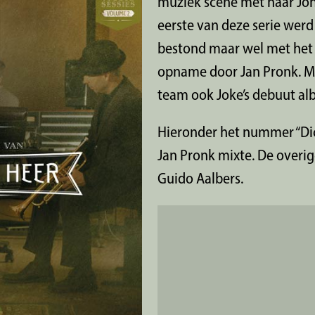
muziek scene met haar Joh
eerste van deze serie wer
bestond maar wel met het 
opname door Jan Pronk. Ma
team ook Joke’s debuut al
Hieronder het nummer “Dich
Jan Pronk mixte. De overi
Guido Aalbers.