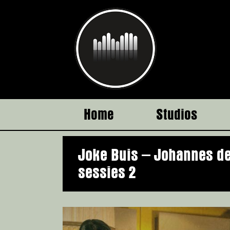
Ga
naar
inhoud
Home
Studios
Joke Buis – Johannes de
sessies 2