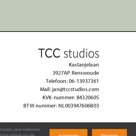
Kastanjelaan
3927AP Renswoude
Telefoon:
06-13937361
Mail:
jan@tccstudios.com
KVK-nummer: 84320605
BTW nummer: NL003947606B03
te houden, jouw voorkeuren
Accepteren
Weigeren
et het gebruik van alle