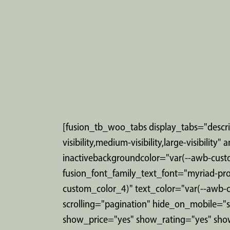
[fusion_tb_woo_tabs display_tabs="descri
visibility,medium-visibility,large-visibil
inactivebackgroundcolor="var(--awb-cust
fusion_font_family_text_font="myriad-pr
custom_color_4)" text_color="var(--awb
scrolling="pagination" hide_on_mobile="sma
show_price="yes" show_rating="yes" sho