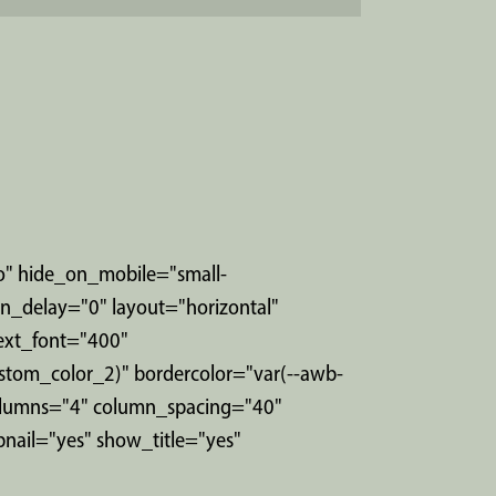
no" hide_on_mobile="small-
tion_delay="0" layout="horizontal"
text_font="400"
stom_color_2)" bordercolor="var(--awb-
columns="4" column_spacing="40"
mbnail="yes" show_title="yes"