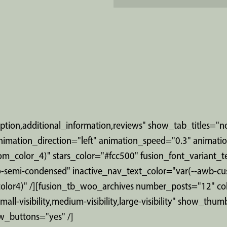
ption,additional_information,reviews" show_tab_titles="
ity" animation_direction="left" animation_speed="0.3" anima
om_color_4)" stars_color="#fcc500" fusion_font_variant_
o-semi-condensed" inactive_nav_text_color="var(--awb-cu
-color4)" /][fusion_tb_woo_archives number_posts="12" 
ll-visibility,medium-visibility,large-visibility" show_thu
w_buttons="yes" /]