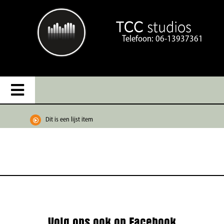
Ga
naar
inhoud
Telefoon:
06-13937361
Toggle
Navigation
Home
Dit is een lijst item
Studios
Streaming & Video
Portfolio
Volg ons ook op Facebook