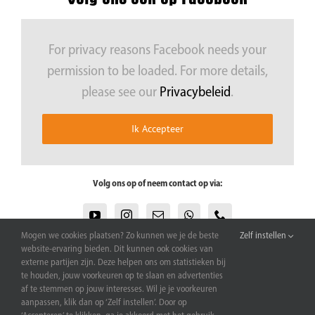
Webshop
For privacy reasons Facebook needs your
permission to be loaded. For more details,
Contact
please see our
Privacybeleid
.
Ik Accepteer
Volg ons op of neem contact op via:
Mogen we cookies plaatsen? Zo kunnen we je de beste
Zelf instellen
website-ervaring bieden. Dit kunnen ook cookies van
externe partijen zijn. Deze helpen ons om statistieken bij
te houden, jouw voorkeuren op te slaan en advertenties
af te stemmen op jouw interesses. Wil je je voorkeuren
aanpassen, klik dan op ‘Zelf instellen’. Door op
Kastanjelaan